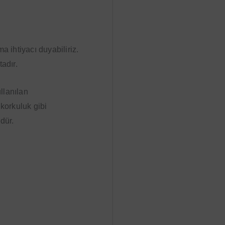
 ihtiyacı duyabiliriz.
Kullanıcı adı ya da e-posta adresi
tadır.
Parola
llanılan
korkuluk gibi
ndür.
Beni hatırla
Şifrenizi mi unuttunuz?