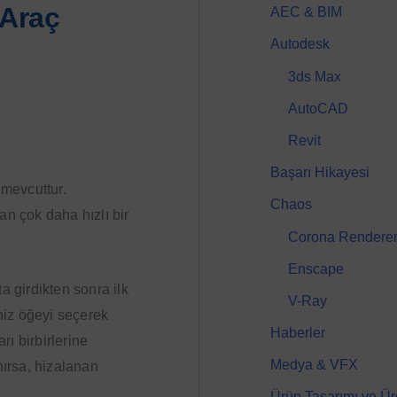
 Araç
AEC & BIM
Autodesk
3ds Max
AutoCAD
Revit
Başarı Hikayesi
 mevcuttur.
Chaos
tan çok daha hızlı bir
Corona Rendere
Enscape
 girdikten sonra ilk
V-Ray
niz öğeyi seçerek
Haberler
rı birbirlerine
Medya & VFX
nırsa, hizalanan
Ürün Tasarımı ve Ür