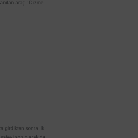
llanılan araç : Dizme
 girdikten sonra ilk
esafeyi son olarak da