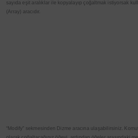
sayıda eşit aralıklar ile kopyalayıp çoğaltmak istiyorsak ku
(Array) aracıdır.
“Modify” sekmesinden Dizme aracına ulaşabilirsiniz. Komuta
olarak çoğaltacağınız öğeyi ,ardından öğeler arasındaki m