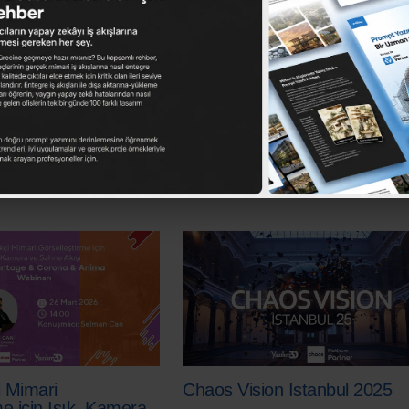
Sonraki Y
 Mimari
Chaos Vision Istanbul 2025
me için Işık, Kamera