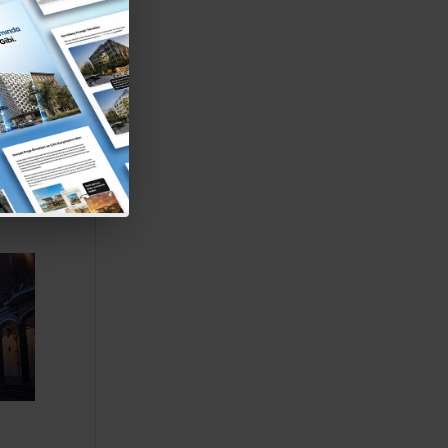
azı
→